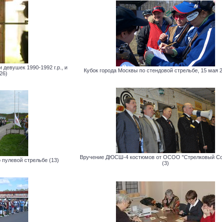
девушек 1990-1992 г.р., и
Кубок города Москвы по стендовой стрельбе, 15 мая 20
26)
Вручение ДЮСШ-4 костюмов от ОСОО "Стрелковый Со
пулевой стрельбе (13)
(3)