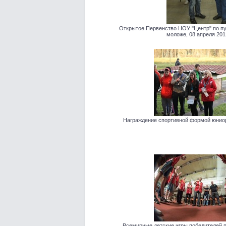
Открытое Первенство НОУ "Центр" по пул
моложе, 08 апреля 2012
Награждение спортивной формой юниор
Всемирные детские игры победителей п