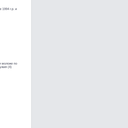
1994 г.р. и
и моложе по
ужия (4)