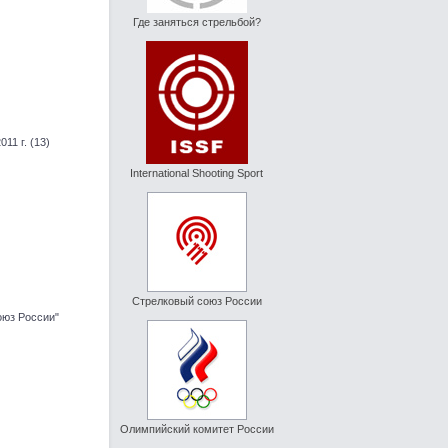
Где заняться стрельбой?
11 г. (13)
International Shooting Sport
Стрелковый союз России
юз России"
Олимпийский комитет России