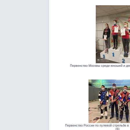
Первенство Москвы среди юношей и деву
Первенство России по пулевой стрельбе в К
(6)