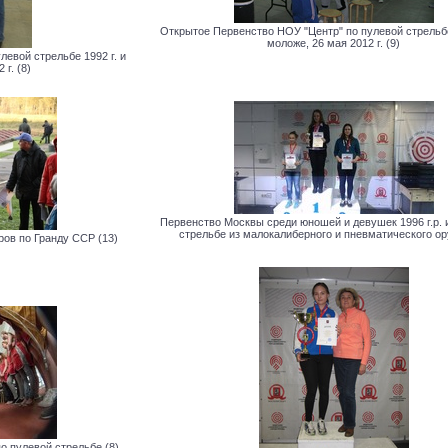
Открытое Первенство НОУ "Центр" по пулевой стрельбе 
моложе, 26 мая 2012 г. (9)
евой стрельбе 1992 г. и
 г. (8)
Первенство Москвы среди юношей и девушек 1996 г.р. 
стрельбе из малокалиберного и пневматического ор
ов по Гранду ССР (13)
о пулевой стрельбе (8)