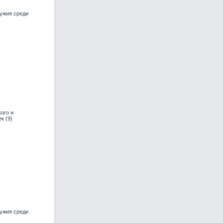
ужия среди
ого и
к (9)
ужия среди