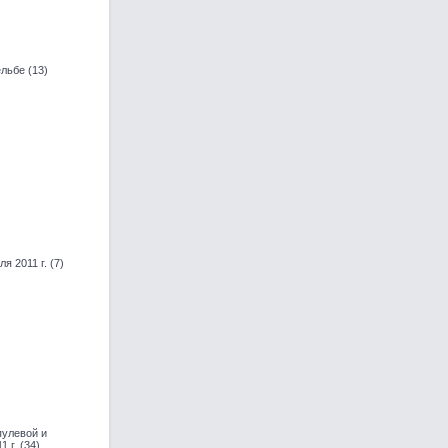
льбе (13)
 2011 г. (7)
улевой и
 г. (34)