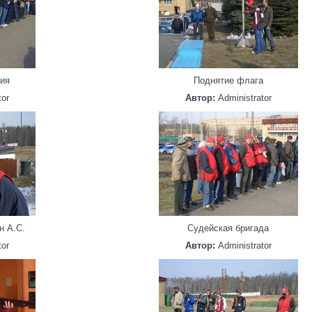
ия
Поднятие флага
tor
Автор:
Administrator
н А.С.
Судейская бригада
tor
Автор:
Administrator