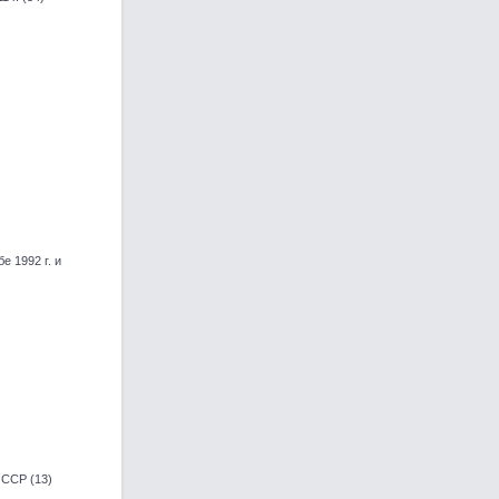
 1992 г. и
 ССР (13)