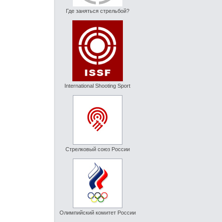
Где заняться стрельбой?
International Shooting Sport
Стрелковый союз России
Олимпийский комитет России