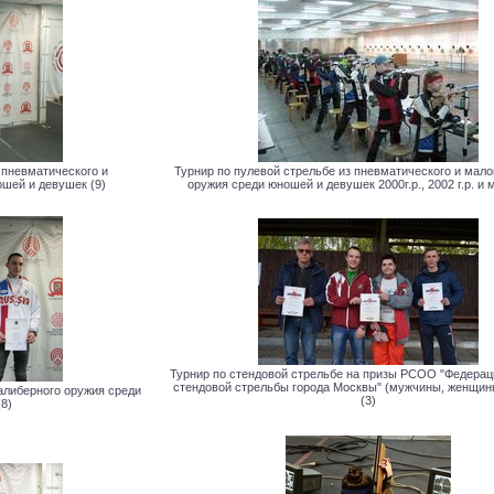
 пневматического и
Турнир по пулевой стрельбе из пневматического и мал
шей и девушек (9)
оружия среди юношей и девушек 2000г.р., 2002 г.р. и 
Турнир по стендовой стрельбе на призы РСОО "Федерац
стендовой стрельбы города Москвы" (мужчины, женщин
алиберного оружия среди
(3)
8)