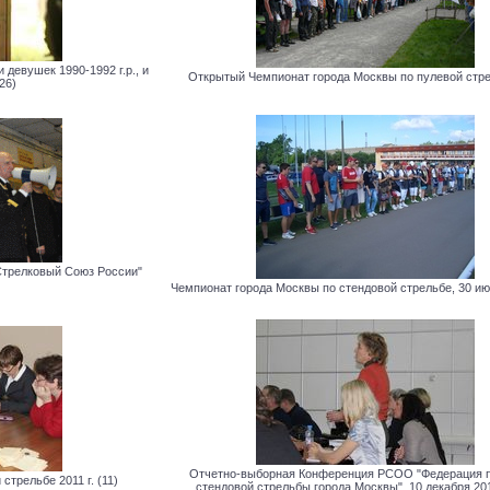
девушек 1990-1992 г.р., и
Открытый Чемпионат города Москвы по пулевой стре
26)
трелковый Союз России"
Чемпионат города Москвы по стендовой стрельбе, 30 июля
Отчетно-выборная Конференция РСОО "Федерация п
трельбе 2011 г. (11)
стендовой стрельбы города Москвы", 10 декабря 2011