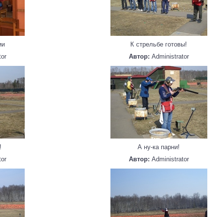
ии
К стрельбе готовы!
tor
Автор:
Administrator
!
А ну-ка парни!
tor
Автор:
Administrator