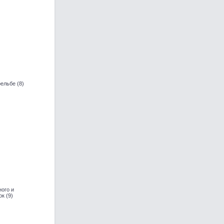
ельбе (8)
ого и
к (9)