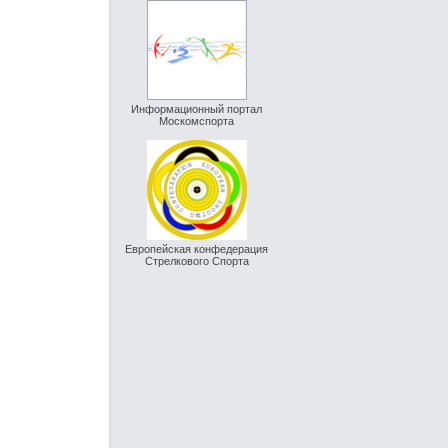
Информационный портал
Москомспорта
Европейская конфедерация
Стрелкового Спорта