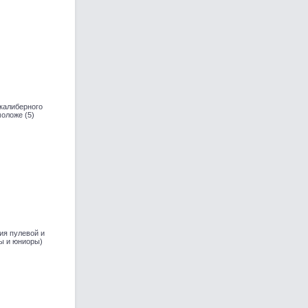
окалиберного
моложе (5)
ия пулевой и
ы и юниоры)