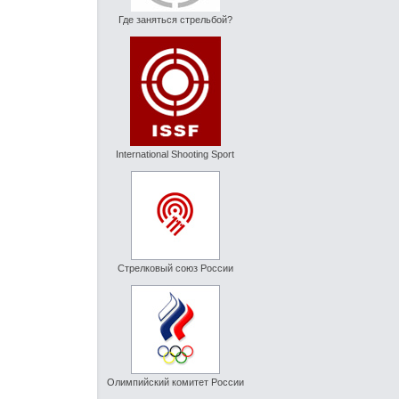
Где заняться стрельбой?
International Shooting Sport
Стрелковый союз России
Олимпийский комитет России