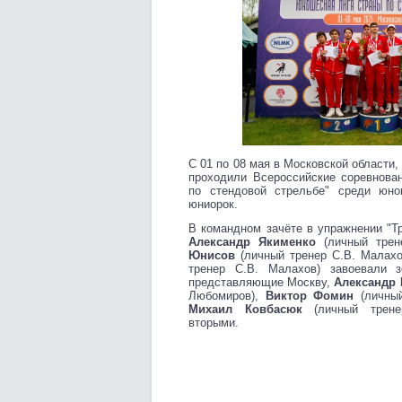
С 01 по 08 мая в Московской области,
проходили Всероссийские соревнова
по стендовой стрельбе" среди юн
юниорок.
В командном зачёте в упражнении "Т
Александр Якименко
(личный трен
Юнисов
(личный тренер С.В. Малах
тренер С.В. Малахов) завоевали 
представляющие Москву,
Александр
Любомиров),
Виктор Фомин
(личный
Михаил Ковбасюк
(личный трене
вторыми.