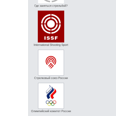
Где заняться стрельбой?
International Shooting Sport
Стрелковый союз России
Олимпийский комитет России