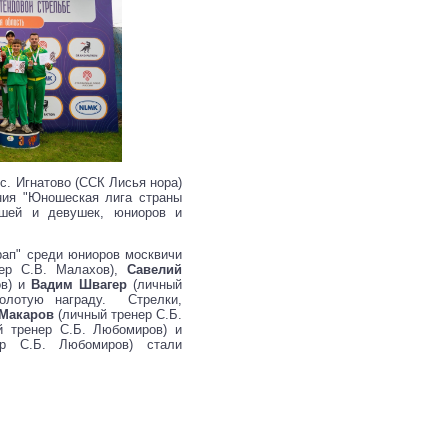
 с. Игнатово (ССК Лисья нора)
ния "Юношеская лига страны
ошей и девушек, юниоров и
рап" среди юниоров москвичи
ер С.В. Малахов),
Савелий
ов) и
Вадим Швагер
(личный
золотую награду. Стрелки,
 Макаров
(личный тренер С.Б.
 тренер С.Б. Любомиров) и
р С.Б. Любомиров) стали