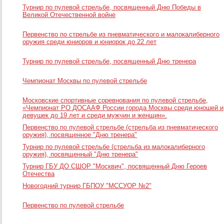
Турнир по пулевой стрельбе, посвященный Дню Победы в
Великой Отечественной войне
Первенство по стрельбе из пневматического и малокалиберного
оружия среди юниоров и юниорок до 22 лет
Турнир по пулевой стрельбе, посвященный Дню тренера
Чемпионат Москвы по пулевой стрельбе
Московские спортивные соревнования по пулевой стрельбе,
«Чемпионат РО ДОСААФ России города Москвы среди юношей и
девушек до 19 лет и среди мужчин и женщин».
Первенство по пулевой стрельбе (стрельба из пневматического
оружия), посвященное "Дню тренера"
Турнир по пулевой стрельбе (стрельба из малокалиберного
оружия), посвященный "Дню тренера"
Турнир ГБУ ДО СШОР "Москвич", посвященный Дню Героев
Отечества
Новогодний турнир ГБПОУ "МССУОР №2"
Первенство по пулевой стрельбе