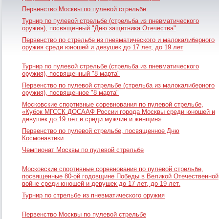
Первенство Москвы по пулевой стрельбе
Турнир по пулевой стрельбе (стрельба из пневматического
оружия), посвященный "Дню защитника Отечества"
Первенство по стрельбе из пневматического и малокалиберного
оружия среди юношей и девушек до 17 лет, до 19 лет
Турнир по пулевой стрельбе (стрельба из пневматического
оружия), посвященный "8 марта"
Первенство по пулевой стрельбе (стрельба из малокалиберного
оружия), посвященное "8 марта"
Московские спортивные соревнования по пулевой стрельбе,
«Кубок МГССК ДОСААФ России города Москвы среди юношей и
девушек до 19 лет и среди мужчин и женщин»
Первенство по пулевой стрельбе, посвященное Дню
Космонавтики
Чемпионат Москвы по пулевой стрельбе
Московские спортивные соревнования по пулевой стрельбе,
посвященные 80-ой годовщине Победы в Великой Отечественной
войне среди юношей и девушек до 17 лет, до 19 лет.
Турнир по стрельбе из пневматического оружия
Первенство Москвы по пулевой стрельбе